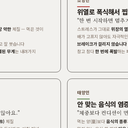
소양인
위열로 폭식해서 
"한 번 시작하면 멈추
장 약한
체질 — 먹은 것이
스트레스가 그대로
위장의 열
배가 고프지 않아도 자극적인 
고 잘 붓습니다
브레이크가 걸리지 않습니다
체된 무게
는 내려가지
참고 참다
한 번에 폭발
하는 
태양인
안 맞는 음식의 염
않아요."
"체중보다 컨디션이 먼
冷)
체질
먹는 양(量)보다
음식의 종류