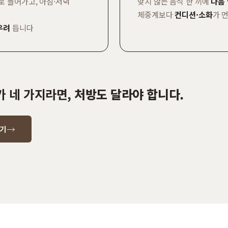
로 들어가고, 아침·저녁
맞지 않는 음식 한 끼에
다음 
체중계보다
컨디션·소화
가 
우려
듭니다
가 네 가지라면,
처방도 달라야 합니다.
→
하기